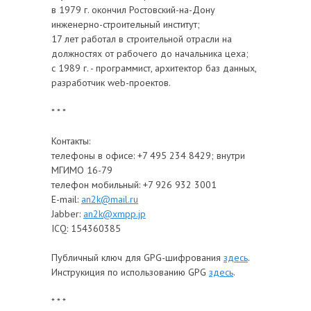
в 1979 г. окончил Ростовский-на-Дону
инженерно-строительный институт;
17 лет работал в строительной отрасли на
должностях от рабочего до начальника цеха;
с 1989 г. - программист, архитектор баз данных,
разработчик web-проектов.
* * *
Контакты:
телефоны в офисе: +7 495 234 8429; внутри
МГИМО 16-79
телефон мобильный: +7 926 932 3001
E-mail:
an2k@mail.ru
Jabber:
an2k@xmpp.jp
ICQ: 154360385
Публичный ключ для GPG-шифрования
здесь
.
Инструкиция по использованию GPG
здесь
.
* * *